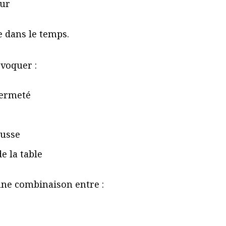
our
e dans le temps.
ovoquer :
fermeté
ousse
e la table
onne combinaison entre :