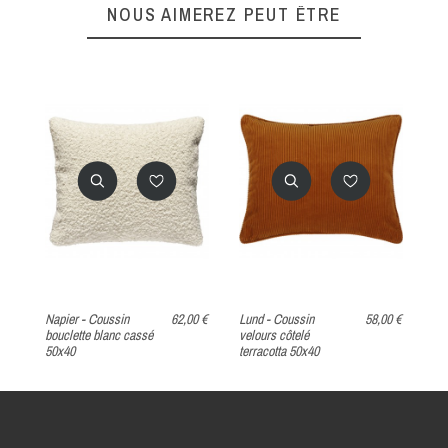
NOUS AIMEREZ PEUT ÊTRE
0 €
Napier - Coussin
62,00 €
Lund - Coussin
58,00 €
Li
bouclette blanc cassé
velours côtelé
vel
50x40
terracotta 50x40
cla