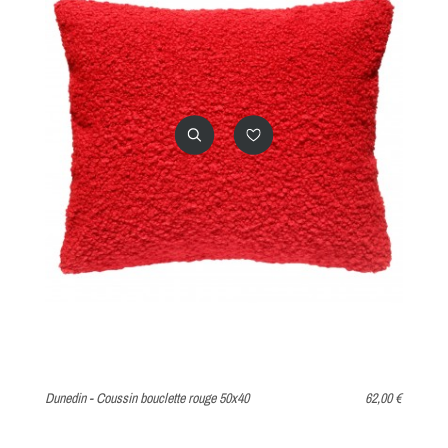
Dunedin - Coussin bouclette rouge 50x40
62,00 €
Na