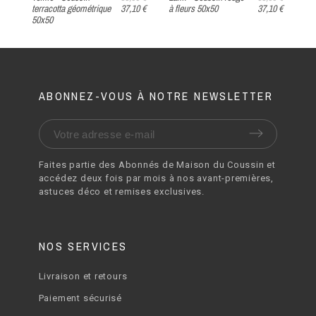
10 €
à fleurs 50x50
37,10 €
velours côtelé
ve
terracotta 50x40
ABONNEZ-VOUS À NOTRE NEWSLETTER
Faites partie des Abonnés de Maison du Coussin et
accédez deux fois par mois à nos avant-premières,
astuces déco et remises exclusives.
NOS SERVICES
Livraison et retours
Paiement sécurisé