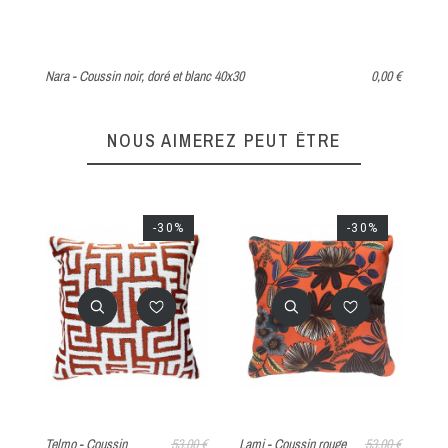
Nara - Coussin noir, doré et blanc 40x30
0,00 €
Va
NOUS AIMEREZ PEUT ÊTRE
-30%
00 €
Lami - Coussin rouge
53,00 €
Lund - Coussin
58,00 €
Ar