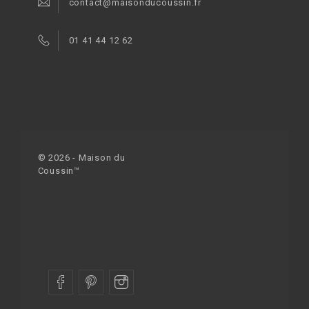
contact@maisonducoussin.fr
01 41 44 12 62
© 2026 - Maison du
Coussin™