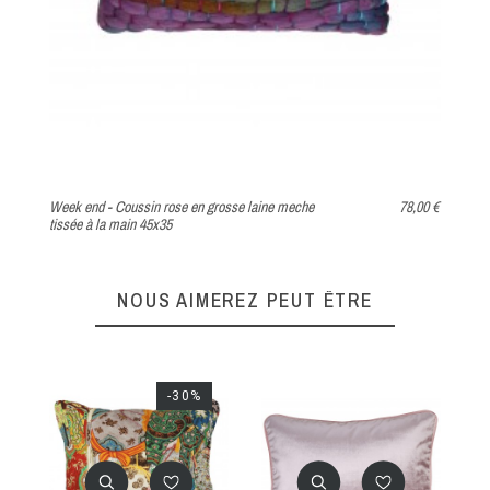
Week end - Coussin rose en grosse laine meche
78,00 €
tissée à la main 45x35
Ro
NOUS AIMEREZ PEUT ÊTRE
-30%