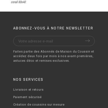
corail 60x40
60
ABONNEZ-VOUS À NOTRE NEWSLETTER
Faites partie des Abonnés de Maison du Coussin et
accédez deux fois par mois à nos avant-premières,
astuces déco et remises exclusives.
NOS SERVICES
Livraison et retours
Paiement sécurisé
Création de coussins sur mesure