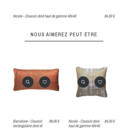
Nicole - Coussin doré haut de gamme 40x40
84,00 €
Bar
60
NOUS AIMEREZ PEUT ÊTRE
0 €
Barcelone - Coussin
98,00 €
Nicole - Coussin doré
84,00 €
Ga
0 €
rectangulaire doré et
haut de gamme 40x40
ca