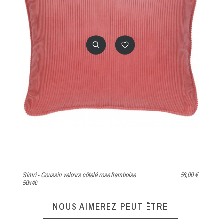
Simri - Coussin velours côtelé rose framboise
58,00 €
Be
50x40
NOUS AIMEREZ PEUT ÊTRE