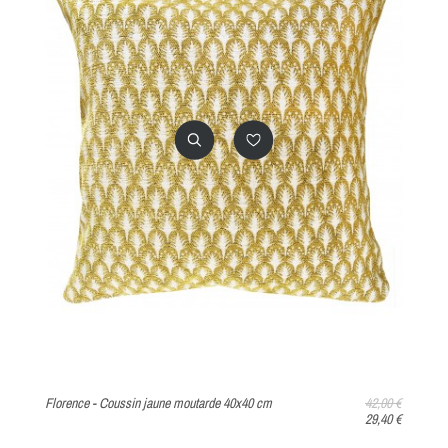
Florence - Coussin jaune moutarde 40x40 cm
42,00 €
As
29,40 €