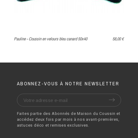
Pauline - Coussin en velours bleu canard 50x40
58,00 €
Ca
ABONNEZ-VOUS À NOTRE NEWSLETTER
Faites partie des Abonnés de Maison du Coussin et
accédez deux fois par mois à nos avant-premières,
astuces déco et remises exclusives.